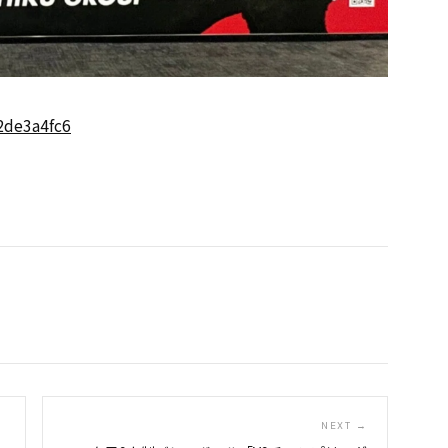
72de3a4fc6
NEXT →