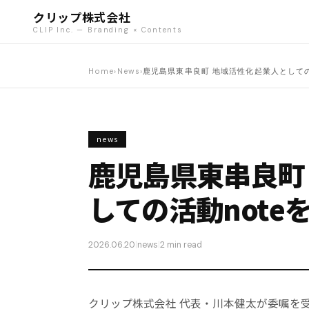
クリップ株式会社
CLIP Inc. — Branding × Contents
Home
›
News
›
鹿児島県東串良町 地域活性化起業人としての
news
鹿児島県東串良町
しての活動note
2026.06.20
|
news
|
2 min read
クリップ株式会社 代表・川本健太が委嘱を