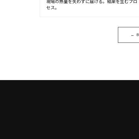
現場の熱量を失わずに届ける。結果を生むプロ
セス。
← B