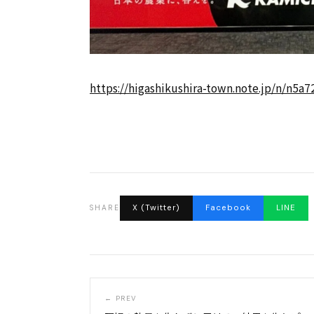
https://higashikushira-town.note.jp/n/n5a
X (Twitter)
Facebook
LINE
SHARE
← PREV