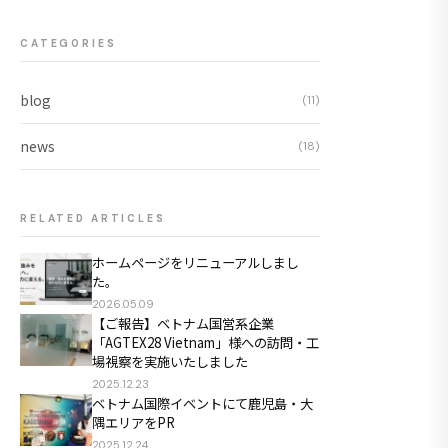
CATEGORIES
blog
(11)
news
(18)
RELATED ARTICLES
ホームページをリニューアルしまし
た。
2026.05.09
【ご報告】ベトナム国営系企業
「AGTEX28 Vietnam」様への訪問・工
場視察を実施いたしました
2025.12.23
ベトナム国際イベントにて鹿児島・大
隅エリアをPR
2025.12.24