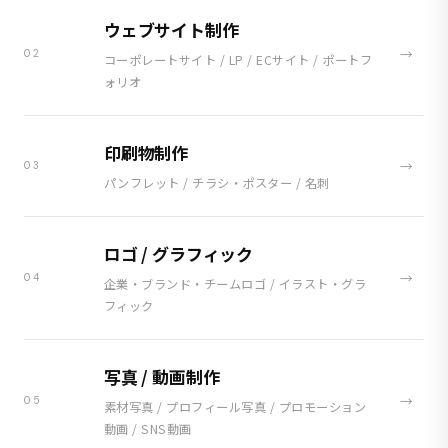
ウェブサイト制作
→
02
コーポレートサイト / LP / ECサイト / ポートフ
ォリオ
印刷物制作
→
03
パンフレット / チラシ・ポスター / 名刺
ロゴ / グラフィック
→
04
企業・ブランド・チームロゴ / イラスト・グラ
フィック
写真 / 動画制作
→
05
素材写真 / プロフィール写真 / プロモーション
動画 / SNS動画