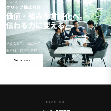
Branding × Contents Company — Gifu, Japan
クリップ株式会社
SCROLL
CLIP Inc. — Branding × Contents
価値・強みを言語化へ。
伝わる力に変える。
やることで、価値が見えてくる。
まずは、何でも気軽にご相談ください。
制作実績を見る
Services →
PROBLEM