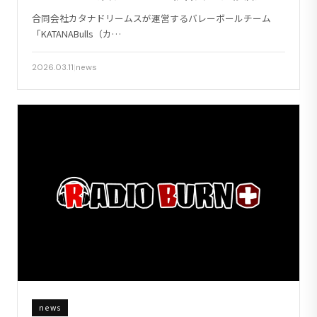
合同会社カタナドリームスが運営するバレーボールチーム
「KATANABulls（カ…
2026.03.11
|
news
news