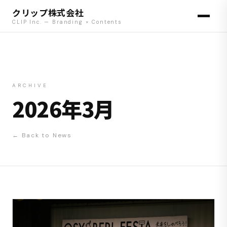
クリップ株式会社
CLIP Inc. — Branding × Contents
ARCHIVE
2026年3月
← Back to News